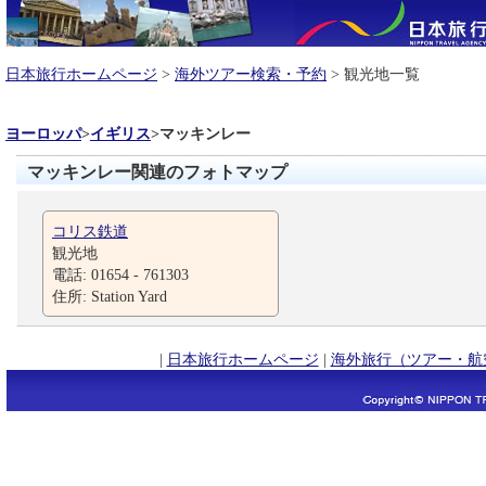
日本旅行ホームページ
>
海外ツアー検索・予約
> 観光地一覧
ヨーロッパ
>
イギリス
>
マッキンレー
マッキンレー関連のフォトマップ
コリス鉄道
観光地
電話: 01654 - 761303
住所: Station Yard
|
日本旅行ホームページ
|
海外旅行（ツアー・航