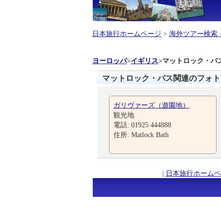
日本旅行ホームページ
>
海外ツアー検索
ヨーロッパ
>
イギリス
>
マットロック・バ
マットロック・バス関連のフォト
ガリヴァーズ（遊園地）
観光地
電話: 01925 444888
住所: Matlock Bath
|
日本旅行ホームペ