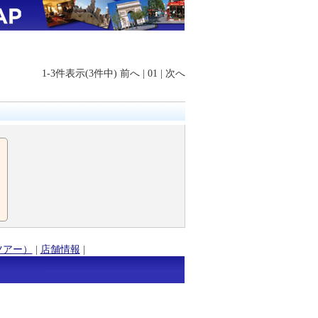
1-3件表示(3件中)
前へ
|
01
|
次へ
ツアー）
|
店舗情報
|