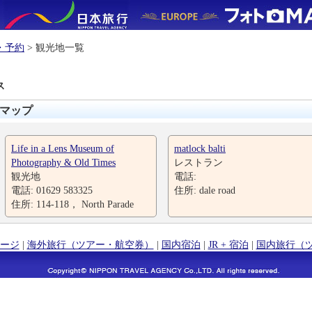
・予約
> 観光地一覧
ス
マップ
Life in a Lens Museum of
matlock balti
Photography & Old Times
レストラン
観光地
電話:
電話: 01629 583325
住所: dale road
住所: 114-118， North Parade
ージ
|
海外旅行（ツアー・航空券）
|
国内宿泊
|
JR + 宿泊
|
国内旅行（