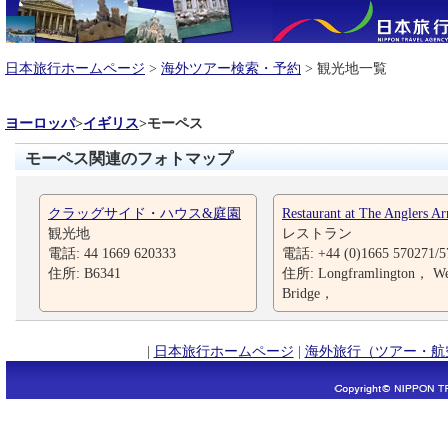
日本旅行ホームページ
>
海外ツアー検索・予約
> 観光地一覧
ヨーロッパ
>
イギリス
>
モーペス
モーペス関連のフォトマップ
クラッグサイド・ハウス&庭園
Restaurant at The Anglers A
観光地
レストラン
電話: 44 1669 620333
電話: +44 (0)1665 570271/5
住所: B6341
住所: Longframlington， We
Bridge，
|
日本旅行ホームページ
|
海外旅行（ツアー・航