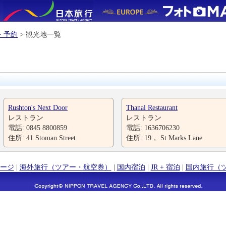
・予約
> 観光地一覧
Rushton's Next Door
Thanal Restaurant
レストラン
レストラン
電話: 0845 8800859
電話: 1636706230
住所: 41 Stoman Street
住所: 19， St Marks Lane
ージ
|
海外旅行（ツアー・航空券）
|
国内宿泊
|
JR + 宿泊
|
国内旅行（