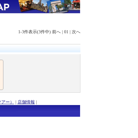
1-3件表示(3件中)
前へ
|
01
|
次へ
ツアー）
|
店舗情報
|