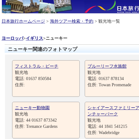
日本旅行ホームページ
>
海外ツアー検索・予約
> 観光地一覧
ヨーロッパ
>
イギリス
>
ニューキー
ニューキー関連のフォトマップ
フィストラル・ビーチ
ブルーリーフ水族館
観光地
観光地
電話: 01637 850584
電話: 01637 878134
住所:
住所: Towan Promenade
ニューキー動物園
シャイアースファミリー
観光地
ンチャーパーク
電話: 44 01637 873342
観光地
住所: Trenance Gardens
電話: 44 1841 541215
住所: Wadebridge