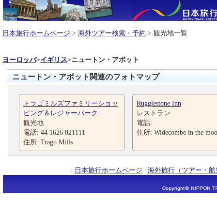
日本旅行ホームページ
>
海外ツアー検索・予約
> 観光地一覧
ヨーロッパ
>
イギリス
>
ニュートン・アボット
ニュートン・アボット関連のフォトマップ
トラゴミルズファミリーショッ
Rugglestone Inn
ピング＆レジャーパーク
レストラン
観光地
電話:
電話: 44 1626 821111
住所: Widecombe in the moo
住所: Trago Mills
|
日本旅行ホームページ
|
海外旅行（ツアー・航