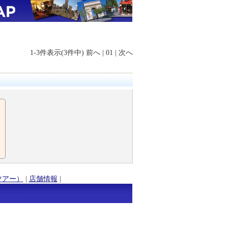
1-3件表示(3件中)
前へ
|
01
|
次へ
ツアー）
|
店舗情報
|