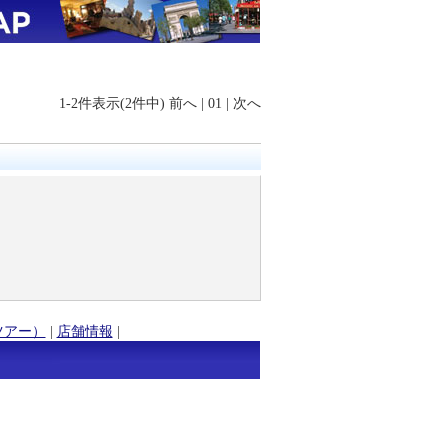
1-2件表示(2件中)
前へ
|
01
|
次へ
ツアー）
|
店舗情報
|