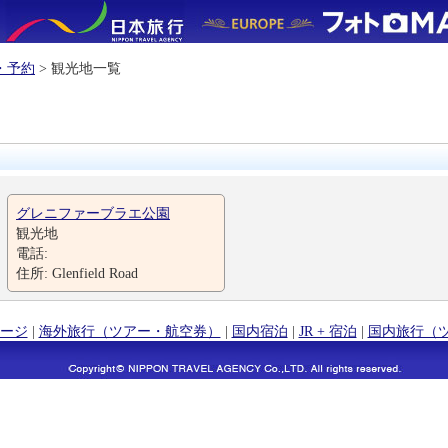
・予約
> 観光地一覧
グレニファーブラエ公園
観光地
電話:
住所: Glenfield Road
ージ
|
海外旅行（ツアー・航空券）
|
国内宿泊
|
JR + 宿泊
|
国内旅行（