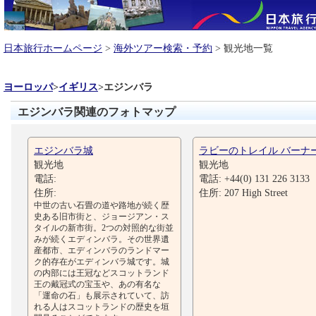
日本旅行ホームページ
>
海外ツアー検索・予約
> 観光地一覧
ヨーロッパ
>
イギリス
>
エジンバラ
エジンバラ関連のフォトマップ
エジンバラ城
ラビーのトレイル バーナ
観光地
観光地
電話:
電話: +44(0) 131 226 3133
住所:
住所: 207 High Street
中世の古い石畳の道や路地が続く歴
史ある旧市街と、ジョージアン・ス
タイルの新市街。2つの対照的な街並
みが続くエディンバラ。その世界遺
産都市、エディンバラのランドマー
ク的存在がエディンバラ城です。城
の内部には王冠などスコットランド
王の戴冠式の宝玉や、あの有名な
「運命の石」も展示されていて、訪
れる人はスコットランドの歴史を垣