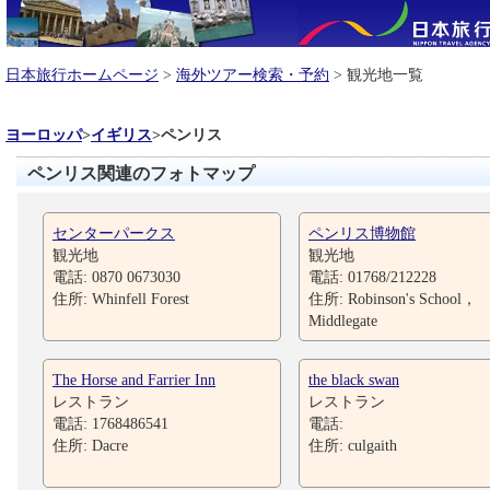
日本旅行ホームページ
>
海外ツアー検索・予約
> 観光地一覧
ヨーロッパ
>
イギリス
>
ペンリス
ペンリス関連のフォトマップ
センターパークス
ペンリス博物館
観光地
観光地
電話: 0870 0673030
電話: 01768/212228
住所: Whinfell Forest
住所: Robinson's School，
Middlegate
The Horse and Farrier Inn
the black swan
レストラン
レストラン
電話: 1768486541
電話:
住所: Dacre
住所: culgaith