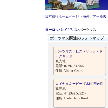
日本旅行ホームページ
>
海外ツアー検索
ヨーロッパ
>
イギリス
>
ポーツマス
ポーツマス関連のフォトマップ
ポーツマス・ヒストリック・ド
ックヤード
観光地
電話: 02392 839766
住所: Visitor Centre
ロイヤルネービー潜水艦博物館
観光地
電話: 44 2392 529217
住所: Haslar Jetty Road