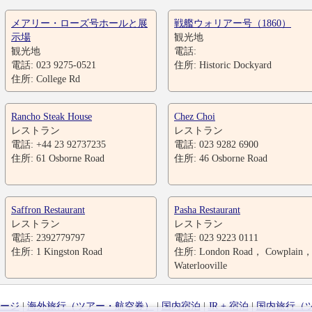
メアリー・ローズ号ホールと展
戦艦ウォリアー号（1860）
示場
観光地
観光地
電話:
電話: 023 9275-0521
住所: Historic Dockyard
住所: College Rd
Rancho Steak House
Chez Choi
レストラン
レストラン
電話: +44 23 92737235
電話: 023 9282 6900
住所: 61 Osborne Road
住所: 46 Osborne Road
Saffron Restaurant
Pasha Restaurant
レストラン
レストラン
電話: 2392779797
電話: 023 9223 0111
住所: 1 Kingston Road
住所: London Road， Cowplain
Waterlooville
ージ
|
海外旅行（ツアー・航空券）
|
国内宿泊
|
JR + 宿泊
|
国内旅行（