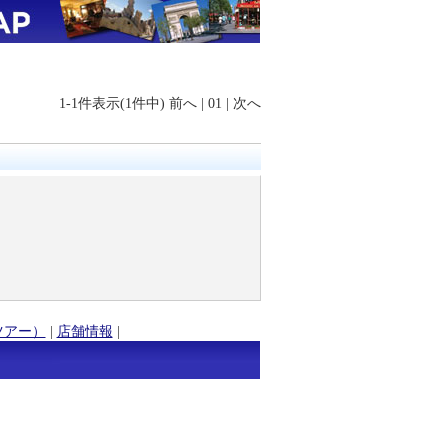
1-1件表示(1件中)
前へ
|
01
|
次へ
ツアー）
|
店舗情報
|