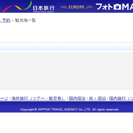
・予約
> 観光地一覧
ージ
|
海外旅行（ツアー・航空券）
|
国内宿泊
|
JR + 宿泊
|
国内旅行（