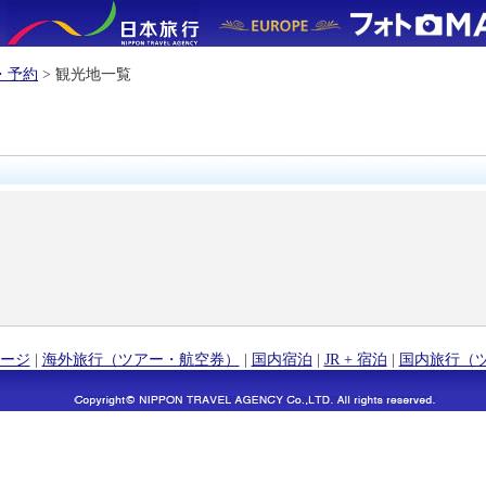
・予約
> 観光地一覧
ージ
|
海外旅行（ツアー・航空券）
|
国内宿泊
|
JR + 宿泊
|
国内旅行（