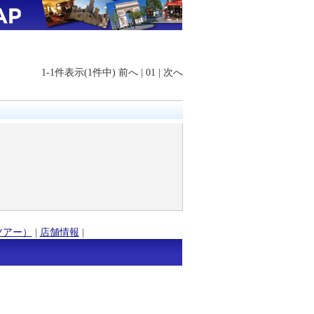
1-1件表示(1件中)
前へ
|
01
|
次へ
ツアー）
|
店舗情報
|