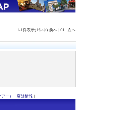
1-1件表示(1件中)
前へ
|
01
|
次へ
ツアー）
|
店舗情報
|