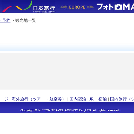
・予約
> 観光地一覧
ージ
|
海外旅行（ツアー・航空券）
|
国内宿泊
|
JR + 宿泊
|
国内旅行（