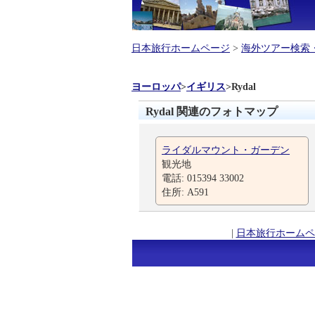
日本旅行ホームページ
>
海外ツアー検索
ヨーロッパ
>
イギリス
>
Rydal
Rydal 関連のフォトマップ
ライダルマウント・ガーデン
観光地
電話: 015394 33002
住所: A591
|
日本旅行ホームペ