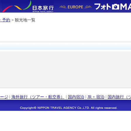
・予約
> 観光地一覧
ージ
|
海外旅行（ツアー・航空券）
|
国内宿泊
|
JR + 宿泊
|
国内旅行（