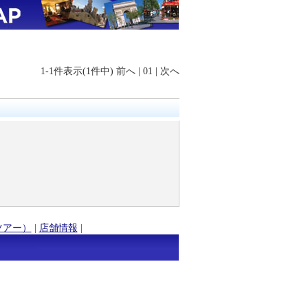
1-1件表示(1件中)
前へ
|
01
|
次へ
ツアー）
|
店舗情報
|