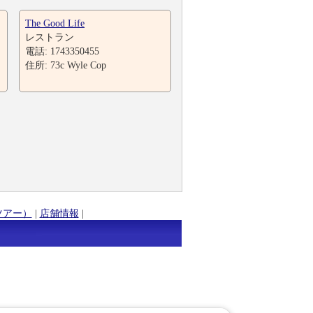
The Good Life
レストラン
電話: 1743350455
住所: 73c Wyle Cop
ツアー）
|
店舗情報
|