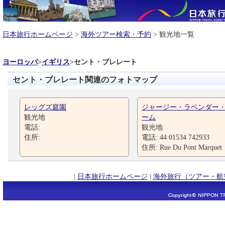
日本旅行ホームページ
>
海外ツアー検索・予約
> 観光地一覧
ヨーロッパ
>
イギリス
>
セント・ブレレート
セント・ブレレート関連のフォトマップ
レッグズ庭園
ジャージー・ラベンダー
観光地
ーム
電話:
観光地
住所:
電話: 44 01534 742933
住所: Rue Du Pont Marquet
|
日本旅行ホームページ
|
海外旅行（ツアー・航