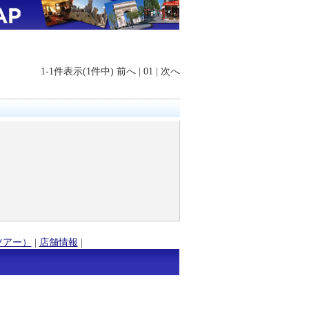
1-1件表示(1件中)
前へ
|
01
|
次へ
ツアー）
|
店舗情報
|