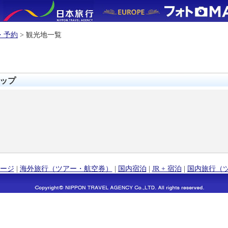
・予約
> 観光地一覧
ップ
ージ
|
海外旅行（ツアー・航空券）
|
国内宿泊
|
JR + 宿泊
|
国内旅行（