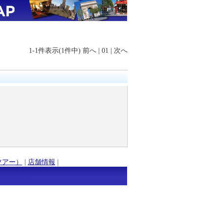
1-1件表示(1件中)
前へ
|
01
|
次へ
ツアー）
|
店舗情報
|