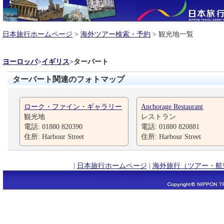
日本旅行ホームページ
>
海外ツアー検索・予約
> 観光地一覧
ヨーロッパ
>
イギリス
>
ターバート
ターバート関連のフォトマップ
ローク・ファイン・ギャラリー
Anchorage Restaurant
観光地
レストラン
電話: 01880 820390
電話: 01880 820881
住所: Harbour Street
住所: Harbour Street
|
日本旅行ホームページ
|
海外旅行（ツアー・航