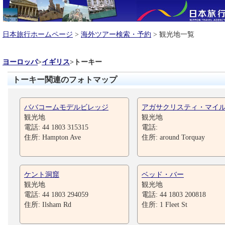
日本旅行ホームページ
>
海外ツアー検索・予約
> 観光地一覧
ヨーロッパ
>
イギリス
>
トーキー
トーキー関連のフォトマップ
ババコームモデルビレッジ
アガサクリスティ・マイ
観光地
観光地
電話: 44 1803 315315
電話:
住所: Hampton Ave
住所: around Torquay
ケント洞窟
ベッド・バー
観光地
観光地
電話: 44 1803 294059
電話: 44 1803 200818
住所: Ilsham Rd
住所: 1 Fleet St