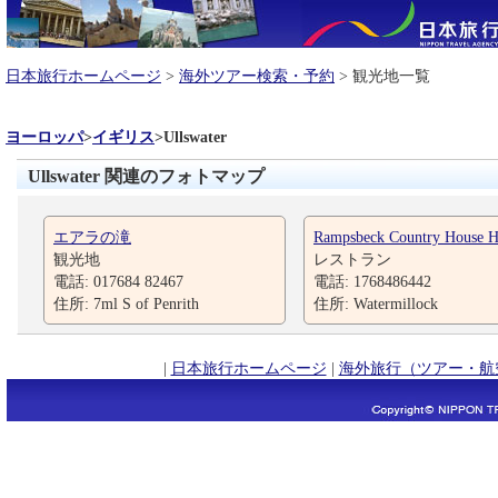
日本旅行ホームページ
>
海外ツアー検索・予約
> 観光地一覧
ヨーロッパ
>
イギリス
>
Ullswater
Ullswater 関連のフォトマップ
エアラの滝
Rampsbeck Country House H
観光地
レストラン
電話: 017684 82467
電話: 1768486442
住所: 7ml S of Penrith
住所: Watermillock
|
日本旅行ホームページ
|
海外旅行（ツアー・航