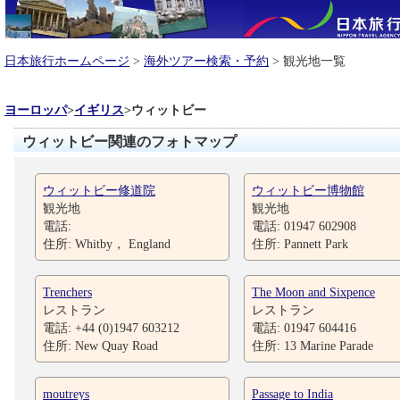
日本旅行ホームページ
>
海外ツアー検索・予約
> 観光地一覧
ヨーロッパ
>
イギリス
>
ウィットビー
ウィットビー関連のフォトマップ
ウィットビー修道院
ウィットビー博物館
観光地
観光地
電話:
電話: 01947 602908
住所: Whitby， England
住所: Pannett Park
Trenchers
The Moon and Sixpence
レストラン
レストラン
電話: +44 (0)1947 603212
電話: 01947 604416
住所: New Quay Road
住所: 13 Marine Parade
moutreys
Passage to India