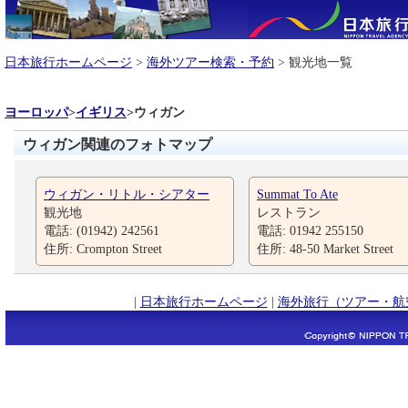
日本旅行ホームページ
>
海外ツアー検索・予約
> 観光地一覧
ヨーロッパ
>
イギリス
>
ウィガン
ウィガン関連のフォトマップ
ウィガン・リトル・シアター
Summat To Ate
観光地
レストラン
電話: (01942) 242561
電話: 01942 255150
住所: Crompton Street
住所: 48-50 Market Street
|
日本旅行ホームページ
|
海外旅行（ツアー・航