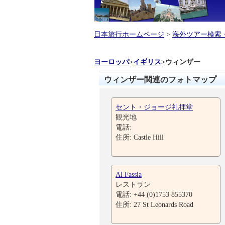
日本旅行ホームページ
>
海外ツアー検索
ヨーロッパ
>
イギリス
>
ウィンザー
ウィンザー関連のフォトマップ
セント・ジョージ礼拝堂
観光地
電話:
住所: Castle Hill
Al Fassia
レストラン
電話: +44 (0)1753 855370
住所: 27 St Leonards Road