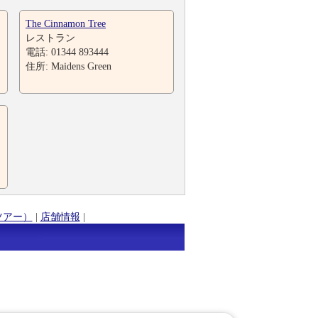
The Cinnamon Tree
レストラン
電話: 01344 893444
住所: Maidens Green
ツアー）
|
店舗情報
|