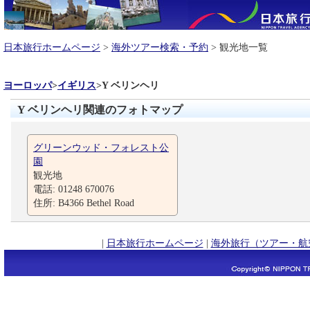
日本旅行ホームページ
>
海外ツアー検索・予約
> 観光地一覧
ヨーロッパ
>
イギリス
>
Y ベリンヘリ
Y ベリンヘリ関連のフォトマップ
グリーンウッド・フォレスト公
園
観光地
電話: 01248 670076
住所: B4366 Bethel Road
|
日本旅行ホームページ
|
海外旅行（ツアー・航