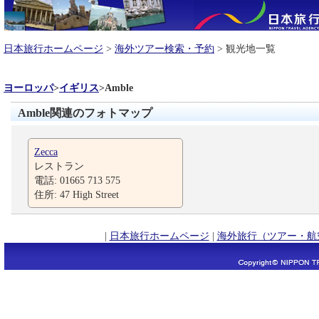
日本旅行ホームページ
>
海外ツアー検索・予約
> 観光地一覧
ヨーロッパ
>
イギリス
>
Amble
Amble関連のフォトマップ
Zecca
レストラン
電話: 01665 713 575
住所: 47 High Street
|
日本旅行ホームページ
|
海外旅行（ツアー・航