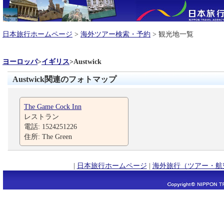
日本旅行ホームページ
>
海外ツアー検索・予約
> 観光地一覧
ヨーロッパ
>
イギリス
>
Austwick
Austwick関連のフォトマップ
The Game Cock Inn
レストラン
電話: 1524251226
住所: The Green
|
日本旅行ホームページ
|
海外旅行（ツアー・航