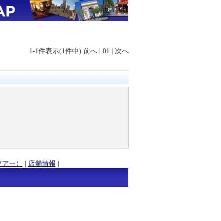
1-1件表示(1件中)
前へ
|
01
|
次へ
ツアー）
|
店舗情報
|