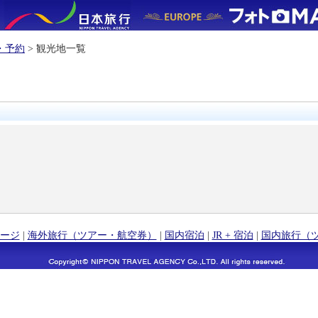
・予約
> 観光地一覧
ージ
|
海外旅行（ツアー・航空券）
|
国内宿泊
|
JR + 宿泊
|
国内旅行（