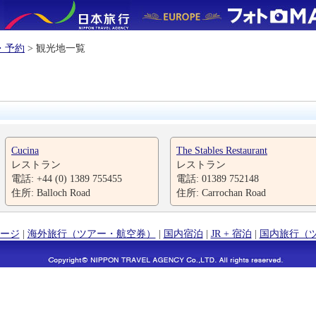
・予約
> 観光地一覧
Cucina
The Stables Restaurant
レストラン
レストラン
電話: +44 (0) 1389 755455
電話: 01389 752148
住所: Balloch Road
住所: Carrochan Road
ージ
|
海外旅行（ツアー・航空券）
|
国内宿泊
|
JR + 宿泊
|
国内旅行（