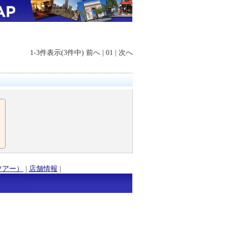
1-3件表示(3件中)
前へ
|
01
|
次へ
ツアー）
|
店舗情報
|