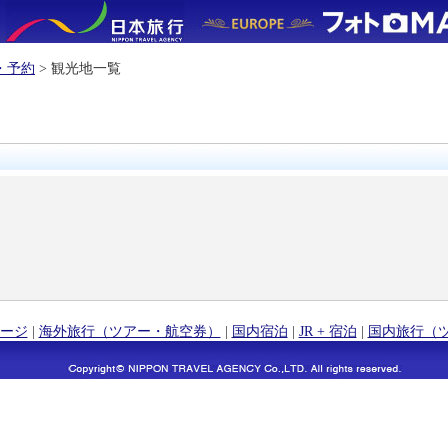
・予約
> 観光地一覧
ージ
|
海外旅行（ツアー・航空券）
|
国内宿泊
|
JR + 宿泊
|
国内旅行（