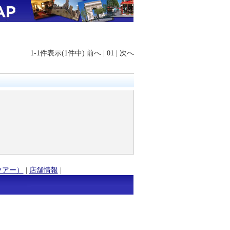
1-1件表示(1件中)
前へ
|
01
|
次へ
ツアー）
|
店舗情報
|