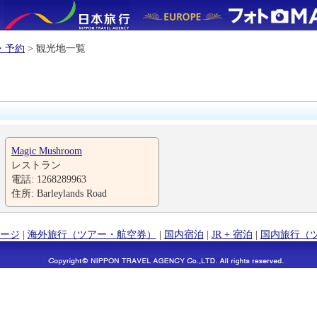
・予約
> 観光地一覧
Magic Mushroom
レストラン
電話: 1268289963
住所: Barleylands Road
ージ
|
海外旅行（ツアー・航空券）
|
国内宿泊
|
JR + 宿泊
|
国内旅行（