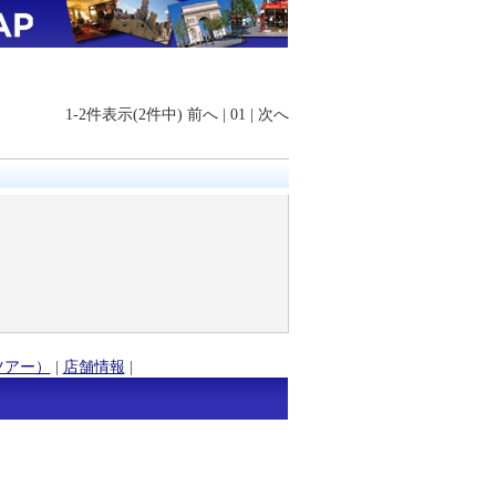
1-2件表示(2件中)
前へ
|
01
|
次へ
ツアー）
|
店舗情報
|