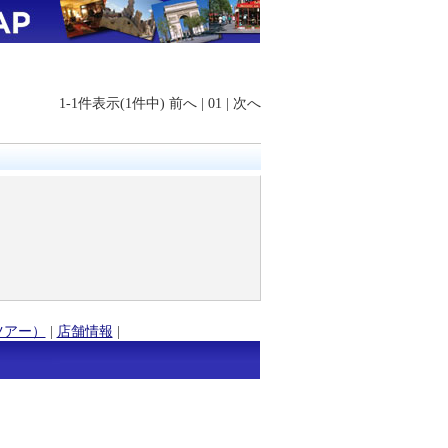
1-1件表示(1件中)
前へ
|
01
|
次へ
ツアー）
|
店舗情報
|