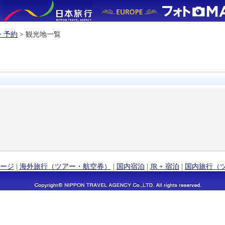
・予約
> 観光地一覧
ージ
|
海外旅行（ツアー・航空券）
|
国内宿泊
|
JR + 宿泊
|
国内旅行（