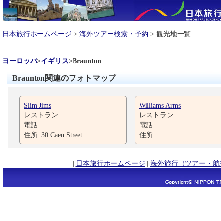
日本旅行ホームページ
>
海外ツアー検索・予約
> 観光地一覧
ヨーロッパ
>
イギリス
>
Braunton
Braunton関連のフォトマップ
Slim Jims
Williams Arms
レストラン
レストラン
電話:
電話:
住所: 30 Caen Street
住所:
|
日本旅行ホームページ
|
海外旅行（ツアー・航