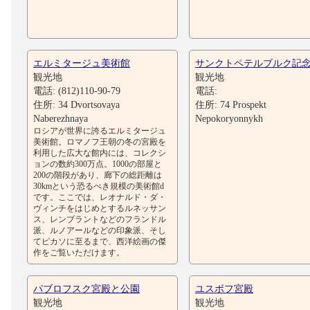
エルミタージュ美術館
サンクトペテルブルク記
観光地
観光地
電話: (812)110-90-79
電話:
住所: 34 Dvortsovaya
住所: 74 Prospekt
Naberezhnaya
Nepokoryonnykh
ロシアが世界に誇るエルミタージュ
美術館。ロマノフ王朝の冬の宮殿を
利用した広大な館内には、コレクシ
ョンの数約300万点。1000の部屋と
200の階段があり、廊下の総距離は
30kmという恐るべき規模の美術館d
です。ここでは、レオナルド・ダ・
ヴィンチをはじめとするルネッサン
ス、レンブラントなどのフランドル
派、ルノアールなどの印象派、そし
てピカソに至るまで、西洋絵画の傑
作をご覧いただけます。
パブロフスク宮殿と公園
ユスポフ宮殿
観光地
観光地