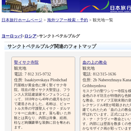
日本旅行ホームページ
>
海外ツアー検索・予約
> 観光地一覧
ヨーロッパ
>
ロシア
>
サンクトペテルブルグ
サンクトペテルブルグ関連のフォトマップ
聖イサク寺院
血の上の教会
観光地
観光地
電話: 7 812 315-9732
電話: 812/315-1636
住所: Isaakiyevskaya Ploshchad
住所: 2b Naberezhnaya Kana
円屋根が黄金色に輝く聖イサク寺
Gribboyedova
院。現在の聖イサク大聖堂は、フラ
モスクワの聖ワシリー寺院を
ンス人宮廷建築家モンフェランによ
金色のネギ坊主が特徴的な色
って、1818年から40年の歳月をかけ
な教会。ロマノフ王朝末期の
て建造されました。名称は、ピョー
レクサンドルⅡ世が暗殺された
トル大帝の守護聖人イサク・ダルマ
建てられたため「血の上の教
ツキーに由来します。落ち着い た外
呼ばれています。正式にはス
観とは異なり、内部は肖像、絵画、
ス・ナ・クラヴィー教会とい
柱など絢爛豪華な装飾に目を奪われ
す。内部には壁面を数多くの
ます。
かなモザイク画が彩っていま