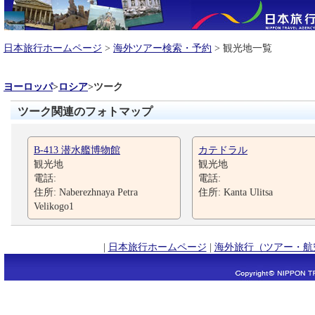
日本旅行ホームページ
>
海外ツアー検索・予約
> 観光地一覧
ヨーロッパ
>
ロシア
>
ツーク
ツーク関連のフォトマップ
B-413 潜水艦博物館
カテドラル
観光地
観光地
電話:
電話:
住所: Naberezhnaya Petra
住所: Kanta Ulitsa
Velikogo1
|
日本旅行ホームページ
|
海外旅行（ツアー・航