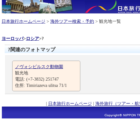
日本旅行ホームページ
>
海外ツアー検索・予約
> 観光地一覧
ヨーロッパ
>
ロシア
>
?
?関連のフォトマップ
ノヴォシビルスク動物園
観光地
電話: (+7-3832) 251747
住所: Timiriazeva ulitsa 71/1
|
日本旅行ホームページ
|
海外旅行（ツアー・航