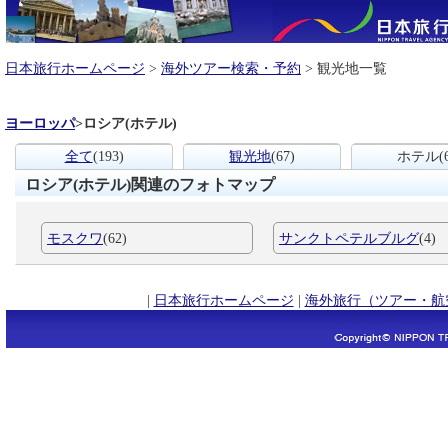
日本旅行ホームページ
>
海外ツアー検索・予約
> 観光地一覧
ヨーロッパ
>
ロシア(ホテル)
全て
(193)
観光地
(67)
ホテル
(
ロシア(ホテル)関連のフォトマップ
モスクワ
(62)
サンクトペテルブルグ
(4)
|
日本旅行ホームページ
|
海外旅行（ツアー・航