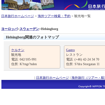
日本旅行ホームページ
>
海外ツアー検索・予約
> 観光地一覧
ヨーロッパ
>
スウェーデン
>
Helsingborg
Helsingborg関連のフォトマップ
ケルナン
Gastro
観光地
レストラン
電話: 042/105-991
電話: (+46) 42-24 34 70
住所: K?rngr?nden
住所: S?dra Storgatan 11
|
日本旅行ホームページ
|
海外旅行（ツアー・航