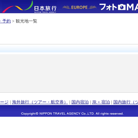
・予約
> 観光地一覧
ージ
|
海外旅行（ツアー・航空券）
|
国内宿泊
|
JR + 宿泊
|
国内旅行（