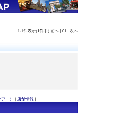
1-1件表示(1件中)
前へ
|
01
|
次へ
ツアー）
|
店舗情報
|