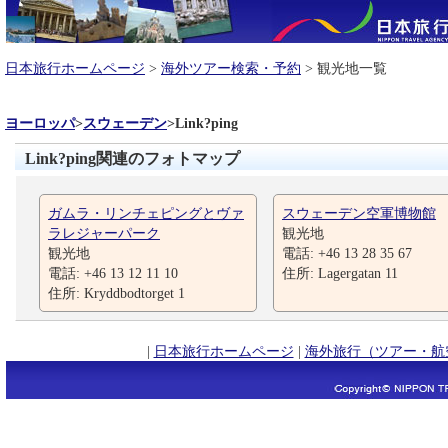
日本旅行ホームページ
>
海外ツアー検索・予約
> 観光地一覧
ヨーロッパ
>
スウェーデン
>
Link?ping
Link?ping関連のフォトマップ
ガムラ・リンチェピングとヴァ
スウェーデン空軍博物館
ラレジャーパーク
観光地
観光地
電話: +46 13 28 35 67
電話: +46 13 12 11 10
住所: Lagergatan 11
住所: Kryddbodtorget 1
|
日本旅行ホームページ
|
海外旅行（ツアー・航