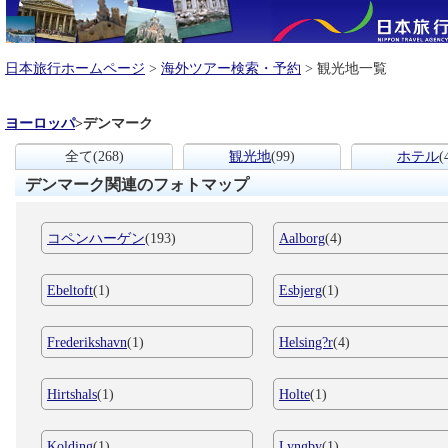
日本旅行ホームページ
>
海外ツアー検索・予約
> 観光地一覧
ヨーロッパ
>
デンマーク
全て
(268)
観光地
(99)
ホテル
(
デンマーク関連のフォトマップ
コペンハーゲン
(193)
Aalborg
(4)
Ebeltoft
(1)
Esbjerg
(1)
Frederikshavn
(1)
Helsing?r
(4)
Hirtshals
(1)
Holte
(1)
Kolding
(1)
Lyngby
(1)