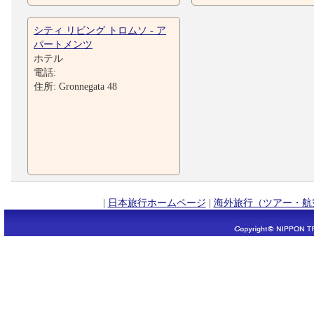
シティ リビング トロムソ - ア
パートメンツ
ホテル
電話:
住所: Gronnegata 48
|
日本旅行ホームページ
|
海外旅行（ツアー・航