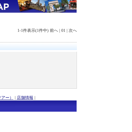
1-1件表示(1件中)
前へ
|
01
|
次へ
ツアー）
|
店舗情報
|