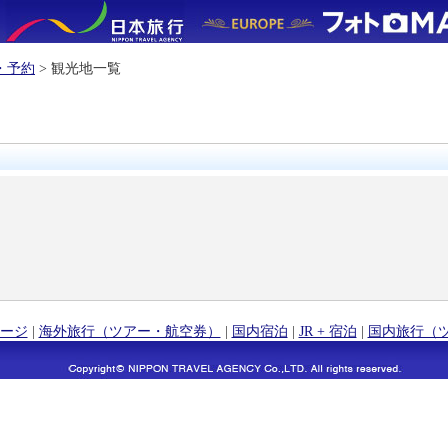
・予約
> 観光地一覧
ージ
|
海外旅行（ツアー・航空券）
|
国内宿泊
|
JR + 宿泊
|
国内旅行（