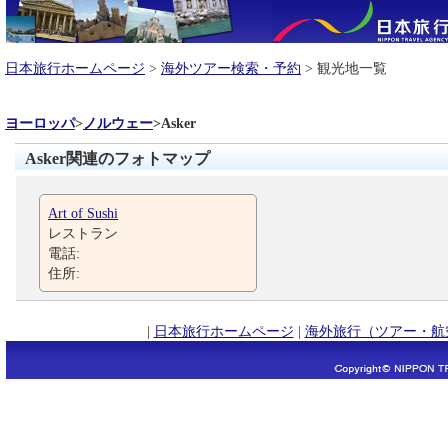
日本旅行ホームページ
>
海外ツアー検索・予約
> 観光地一覧
ヨーロッパ
>
ノルウェー
>
Asker
Asker関連のフォトマップ
Art of Sushi
レストラン
電話:
住所:
|
日本旅行ホームページ
|
海外旅行（ツアー・航