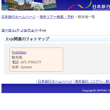
日本旅行ホームページ
>
海外ツアー検索・予約
> 観光地一覧
ヨーロッパ
>
ノルウェー
>
Evje
Evje関連のフォトマップ
TrollAktiv
観光地
電話: (47) 37931177
住所: Syrtveit
|
日本旅行ホームページ
|
海外旅行（ツアー・航