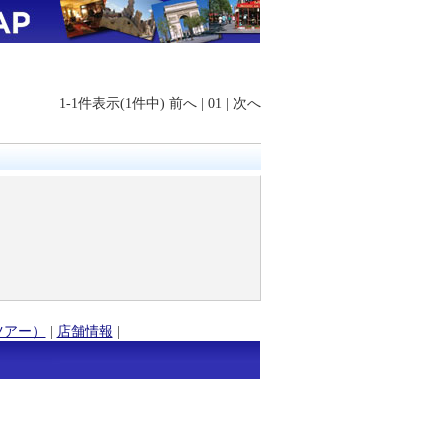
1-1件表示(1件中)
前へ
|
01
|
次へ
ツアー）
|
店舗情報
|