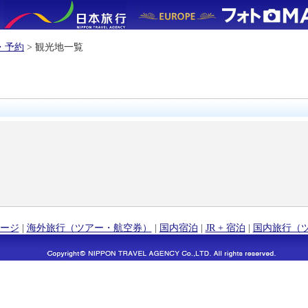
・予約
> 観光地一覧
ージ
|
海外旅行（ツアー・航空券）
|
国内宿泊
|
JR + 宿泊
|
国内旅行（