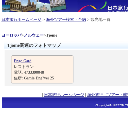
日本旅行ホームページ
>
海外ツアー検索・予約
> 観光地一覧
ヨーロッパ
>
ノルウェー
>
Tjome
Tjome関連のフォトマップ
Engo Gard
レストラン
電話: 4733390048
住所: Gamle Eng?vei 25
|
日本旅行ホームページ
|
海外旅行（ツアー・航