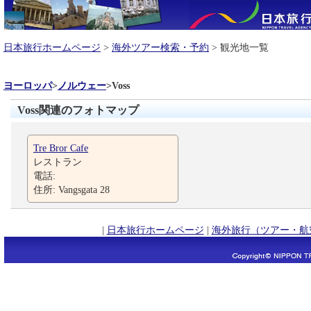
日本旅行ホームページ
>
海外ツアー検索・予約
> 観光地一覧
ヨーロッパ
>
ノルウェー
>
Voss
Voss関連のフォトマップ
Tre Bror Cafe
レストラン
電話:
住所: Vangsgata 28
|
日本旅行ホームページ
|
海外旅行（ツアー・航