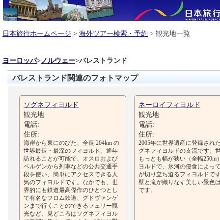
日本旅行ホームページ
>
海外ツアー検索・予約
> 観光地一覧
ヨーロッパ
>
ノルウェー
>
バレストランド
バレストランド関連のフォトマップ
ソグネフィヨルド
ネーロイフィヨルド
観光地
観光地
電話:
電話:
住所:
住所:
海岸から東にのびた、全長 204km の
2005年に世界遺産に登録され
世界最長・最深のフィヨルド。通年
グネフィヨルドの支流です。
訪れることが可能で、オスロおよび
もっとも幅が狭い（全幅250m
ベルゲンから列車などの公共交通手
ヨルドで、氷河の侵食によっ
段を使い、簡単にアクセスできる人
が切り立ち迫るフィヨルドで
気のフィヨルドです。なかでも、世
壁と滝が織りなす美しい景色
界的にも鉄道最高傑作のひとつとし
です。
て有名なフロム鉄道、グドヴァンゲ
ンまで行くことのできるフェリー観
光など、見どころはソグネフィヨル